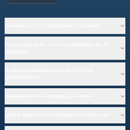
Hoeveel kos DStv-installasie in Gauteng?
Hoe vinnig kan ek 'n DStv-installeerder kry in
Gauteng?
Is julle installeerders deur MultiChoice
geakkrediteer?
Dek julle die hele Gauteng-provinsie?
Watter tipes DStv-installasies bied julle aan?