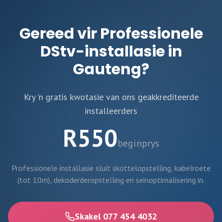
Gereed vir Professionele
DStv-installasie in
Gauteng
?
Kry 'n gratis kwotasie van ons geakkrediteerde
installeerders
R550
beginprys
Professionele installasie sluit skottelopstelling, kabelroete
(tot 10m), dekoderderopstelling en seinoptimalisering in.
Skakel 077 454 4032