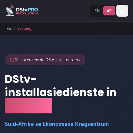
EN
AF
Tuis
Gauteng
Geakkrediteerde DStv-installeerders
DStv-
installasiedienste in
Gauteng
Suid-Afrika se Ekonomiese Kragsentrum