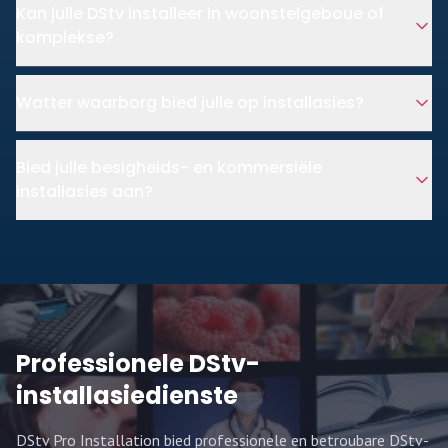
Kan julle DStv installeer in woonstelgeboue of
komplekse?
Watter waarborg bied julle op installasies?
Bied julle besigheids- en kommersiële
installasies aan?
Professionele DStv-
installasiedienste
DStv Pro Installation bied professionele en betroubare DStv-